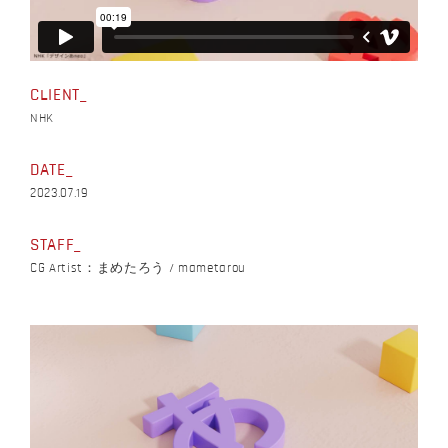
CLIENT
NHK
DATE
2023.07.19
STAFF
CG Artist：まめたろう / mametarou